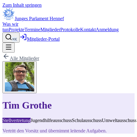
Zum Inhalt springen
Junges Parlament Hennef
Was wir
tun
Projekte
Termine
Mitglieder
Protokolle
Kontakt
Anmeldung
Mitglieder-Portal
⌘K
Alle Mitglieder
Tim Grothe
Stellvertretung
Jugendhilfeausschuss
Schulausschuss
Umweltausschuss
Vertritt den Vorsitz und übernimmt leitende Aufgaben.