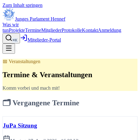
Zum Inhalt springen
Junges Parlament Hennef
Was wir
tun
Projekte
Termine
Mitglieder
Protokolle
Kontakt
Anmeldung
Mitglieder-Portal
⌘K
📅 Veranstaltungen
Termine & Veranstaltungen
Komm vorbei und mach mit!
🗂️ Vergangene Termine
JuPa Sitzung