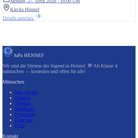
Montag, 27. April 2026
· 16:00 Uhr
Klecks Hennef
Details ansehen
JuPa HENNEF
Wir sind die Stimme der Jugend in Hennef. 💬 Ab Klasse 4
mitmachen — kostenlos und offen für alle!
Mitmachen
Was wir tun
Projekte
Termine
Mitglieder
Protokolle
Über uns
FAQ
Kontakt