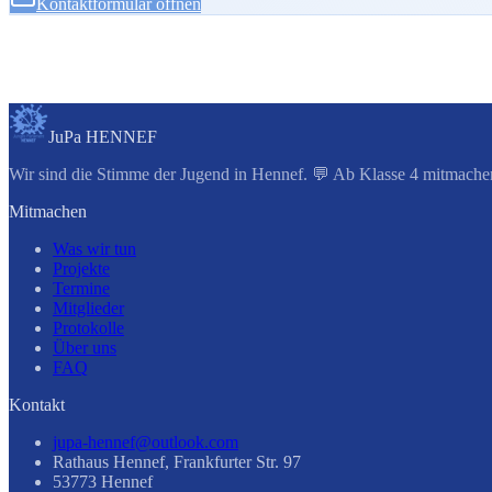
Kontaktformular öffnen
JuPa HENNEF
Wir sind die Stimme der Jugend in Hennef. 💬 Ab Klasse 4 mitmachen
Mitmachen
Was wir tun
Projekte
Termine
Mitglieder
Protokolle
Über uns
FAQ
Kontakt
jupa-hennef@outlook.com
Rathaus Hennef, Frankfurter Str. 97
53773 Hennef