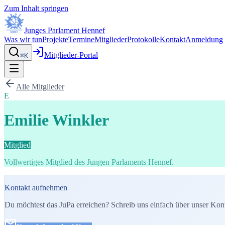
Zum Inhalt springen
Junges Parlament Hennef
Was wir tun
Projekte
Termine
Mitglieder
Protokolle
Kontakt
Anmeldung
Mitglieder-Portal
⌘K
Alle Mitglieder
E
Emilie Winkler
Mitglied
Vollwertiges Mitglied des Jungen Parlaments Hennef.
Kontakt aufnehmen
Du möchtest das JuPa erreichen? Schreib uns einfach über unser Kon